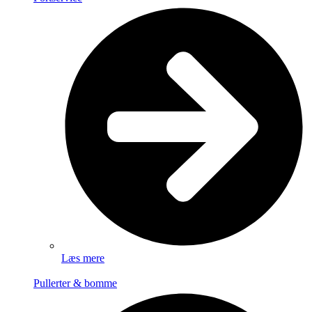
Læs mere
Pullerter & bomme​