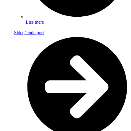
Læs mere
Sidegående port