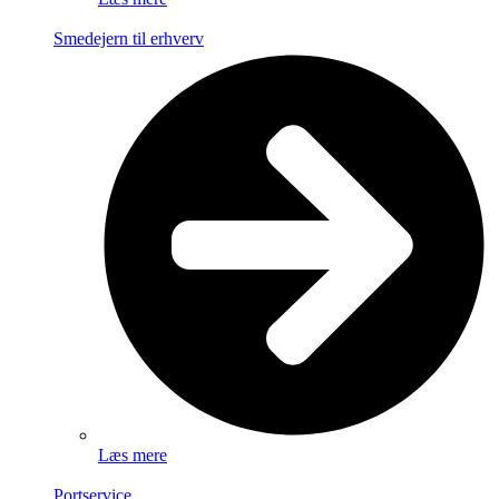
Smedejern til erhverv
Læs mere
Portservice