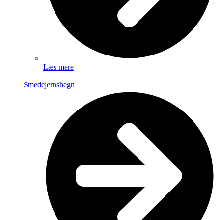
Læs mere
Smedejernshegn