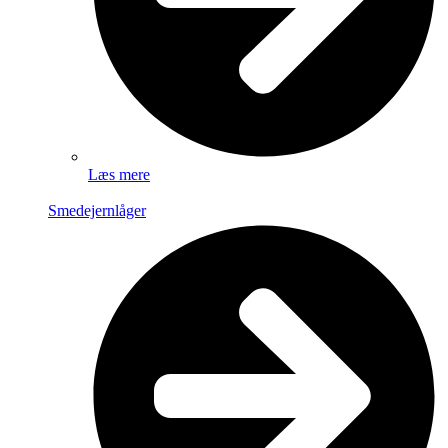
Læs mere
Smedejernlåger