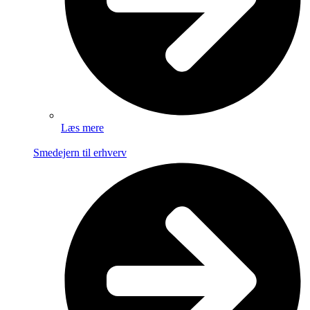
Læs mere
Smedejern til erhverv