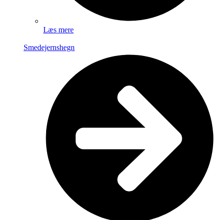
Læs mere
Smedejernshegn