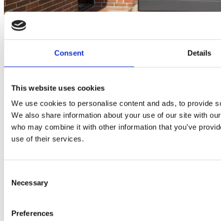
Consent
Details
This website uses cookies
We use cookies to personalise content and ads, to provide soc
We also share information about your use of our site with our
who may combine it with other information that you’ve provid
Kontakt os for et uforpligtende tilbud
use of their services.
Du er meget velkommen til at kontakte os for en pris på dit projekt.
Du har også mulighed for at downloade vores katalog for inspiration
herunder.
Consent
Necessary
Selection
Kontakt os
Download katalog
Skræddersyede løsninger
Preferences