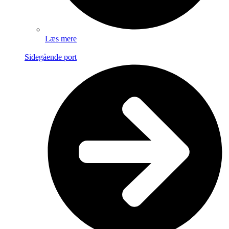
Læs mere
Sidegående port