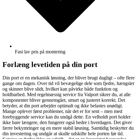
Fast lav pris på montering
Forlæng levetiden på din port
Din port er en mekanisk løsning, der bliver brugt dagligt – ofte flere
gange om dagen. Over tid vil bevægelige dele som fjedre, hængsler
og skinner blive slidt, hvilket kan påvirke både funktion og
holdbarhed. Med regelmæssig service fra Valport sikrer du, at alle
komponenter bliver gennemgået, smurt og justeret korrekt. Det
betyder, at din port arbejder optimalt og ikke belastes unødigt.
Mange oplever først problemer, når det er for sent – men med
forebyggende service kan du undgå dette. En velholdt port holder
ikke bare længere, den fungerer også bedre i hverdagen. Det giver
færre bekymringer og en mere stabil løsning. Samtidig beskytter du
din investering og undgår at skulle udskifte hele porten før tid.