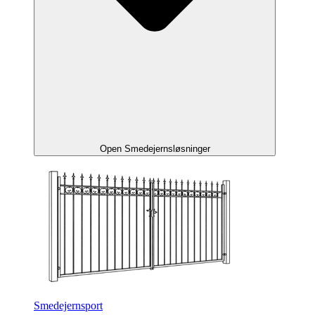
Open Smedejernsløsninger
Smedejernsport