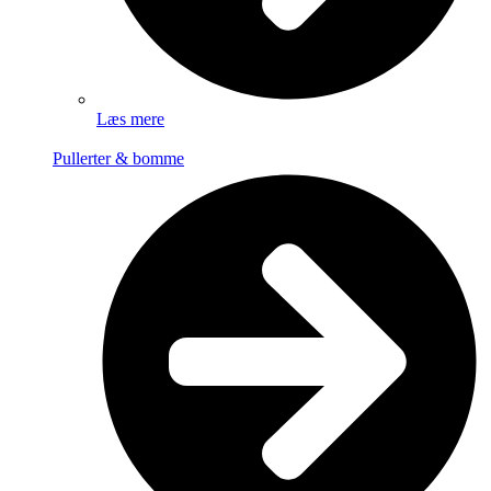
Læs mere
Pullerter & bomme​