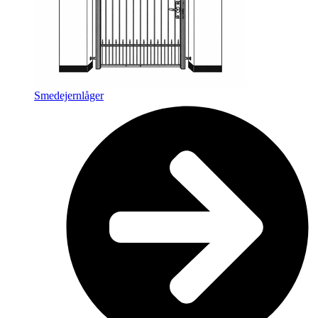
Smedejernlåger