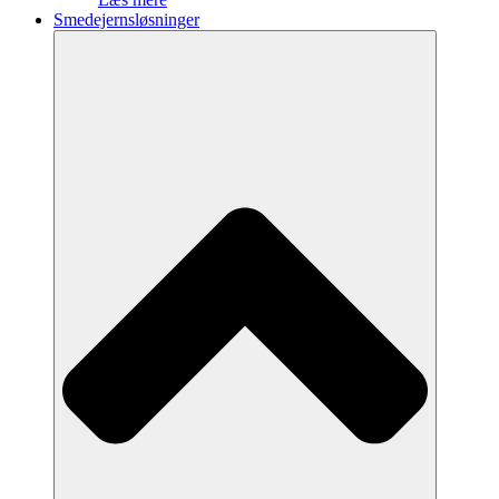
Smedejernsløsninger